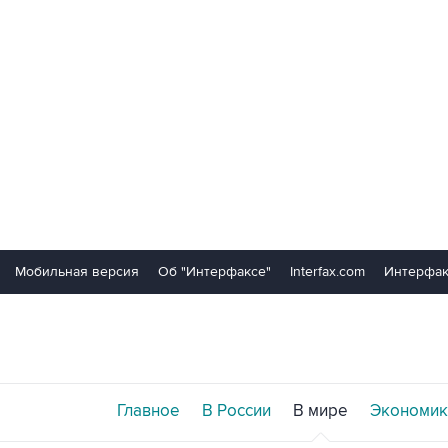
Мобильная версия
Об "Интерфаксе"
Interfax.com
Интерфак
Главное
В России
В мире
Экономик