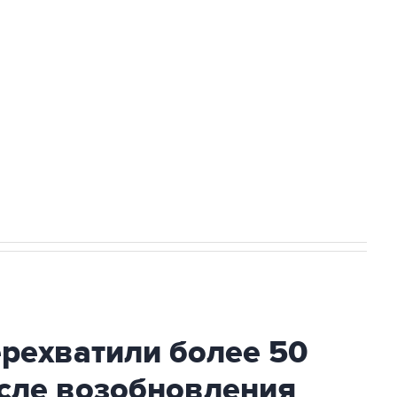
а службе у электросетевых объектов и
НН 7725383515 Erid: F7NfYUJCUneVdwcydK6A
2027 года импорт, выпуск и обращение
ехватили более 50
осле возобновления