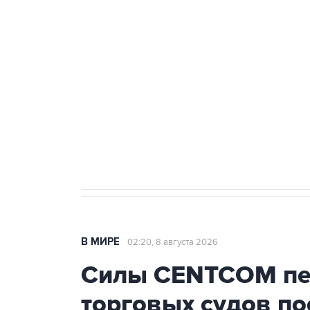
теракт на объекте Росгвардии
Беспилотные технологии и ИИ н
агрокомплексов
Социальная реклама, АНО «Национальные приоритеты».
И
Кабмин РФ разрешил до 1 июля 
бензина Евро 2, Евро 3, Евро 4
В МИРЕ
02:20, 8 августа 2026
Силы CENTCOM пер
торговых судов п