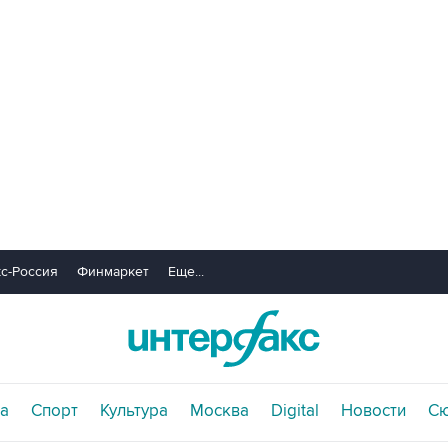
с-Россия
Финмаркет
Еще...
а
Спорт
Культура
Москва
Digital
Новости
С