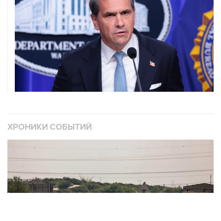
ХРОНИКИ СОБЫТИЙ
❮
❯