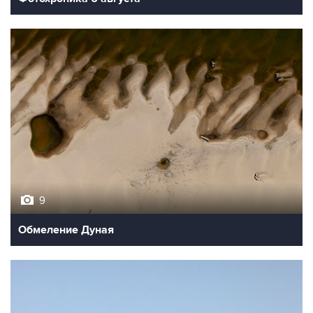
9
Обмеление Дуная