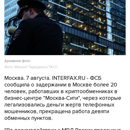
Архивное фото
Фото: Михаил Терещенко/ТАСС
Москва. 7 августа. INTERFAX.RU - ФСБ
сообщила о задержании в Москве более 20
человек, работавших в криптообменниках в
бизнес-центре "Москва-Сити", через которые
легализовались деньги жертв телефонных
мошенников, прекращена работа девяти
обменных пунктов.
"Во взаимодействии с МВД России пресечена
работа девяти координируемых из-за границы