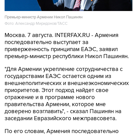
Премьер-министр Армении Никол Пашинян
Фото: Александр Миридонов/ТАСС
Москва. 7 августа. INTERFAX.RU - Армения
последовательно выступает за
приверженность принципам ЕАЭС, заявил
премьер-министр республики Никол Пашинян.
"Для Армении укрепление сотрудничества с
государствами ЕАЭС остается одним из
внешнеполитических и внешнеэкономических
приоритетов. Этот подход найдет свое
отражение и в программе нового
правительства Армении, которое мне
доверено возглавить", - сказал Пашинян на
заседании Евразийского межправсовета.
По его словам, Армения последовательно
выступает за приверженность тем принципам,
которые лежат в основе ЕАЭС.