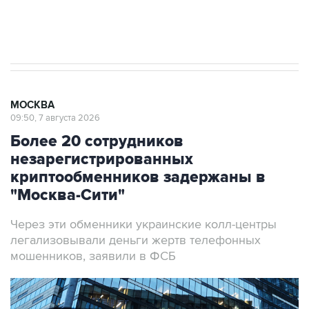
результате атаки ВСУ на Крым
МОСКВА
09:50, 7 августа 2026
Более 20 сотрудников
незарегистрированных
криптообменников задержаны в
"Москва-Сити"
Через эти обменники украинские колл-центры
легализовывали деньги жертв телефонных
мошенников, заявили в ФСБ