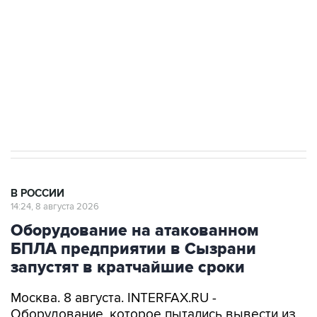
Беспилотные технологии и ИИ на службе у
электросетевых объектов и агрокомплексов
Социальная реклама, АНО «Национальные приоритеты».
ИНН 7725383515 Erid: F7NfYUJCUneVdwcydK6A
Кабмин РФ разрешил до 1 июля 2027 года
импорт, выпуск и обращение бензина Евро 2,
Евро 3, Евро 4
В РОССИИ
14:24, 8 августа 2026
Оборудование на атакованном
БПЛА предприятии в Сызрани
запустят в кратчайшие сроки
Москва. 8 августа. INTERFAX.RU -
Оборудование, которое пытались вывести из