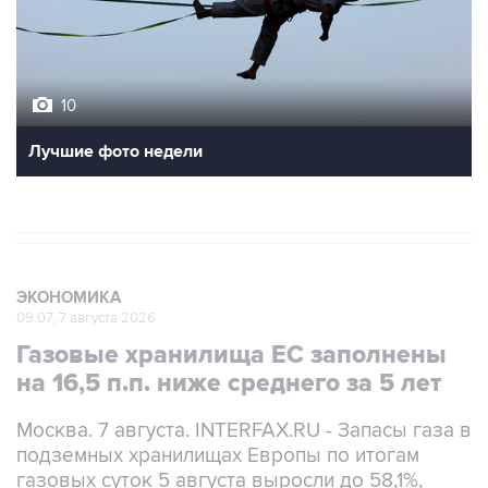
10
Лучшие фото недели
ЭКОНОМИКА
09:07, 7 августа 2026
Газовые хранилища ЕС заполнены
на 16,5 п.п. ниже среднего за 5 лет
Москва. 7 августа. INTERFAX.RU - Запасы газа в
подземных хранилищах Европы по итогам
газовых суток 5 августа выросли до 58,1%,