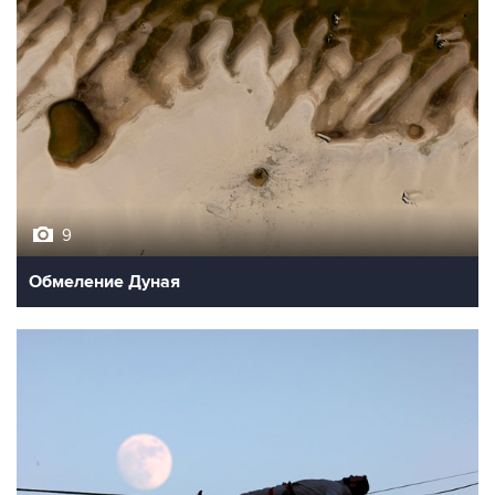
9
Обмеление Дуная