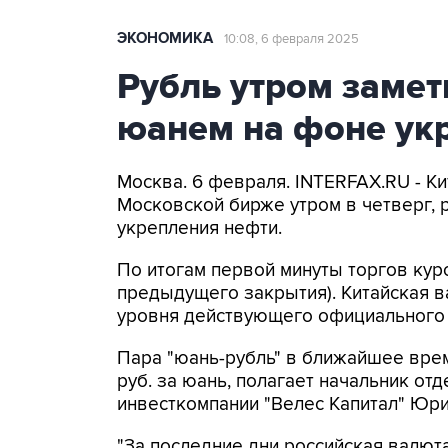
ЭКОНОМИКА
10:08, 6 февраля 2025
Рубль утром замет
юанем на фоне ук
Москва. 6 февраля. INTERFAX.RU - К
Московской бирже утром в четверг, 
укрепления нефти.
По итогам первой минуты торгов курс 
предыдущего закрытия). Китайская ва
уровня действующего официального 
Пара "юань-рубль" в ближайшее вре
руб. за юань, полагает начальник от
инвесткомпании "Велес Капитал" Юри
"За последние дни российская валют