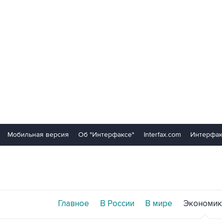
Мобильная версия
Об "Интерфаксе"
Interfax.com
Интерфак
Главное
В России
В мире
Экономик