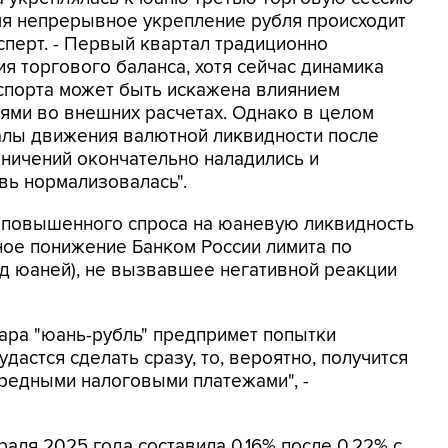
мя непрерывное укрепление рубля происходит
ксперт. - Первый квартал традиционно
ия торгового баланса, хотя сейчас динамика
спорта может быть искажена влиянием
ями во внешних расчетах. Однако в целом
алы движения валютной ликвидности после
ничений окончательно наладились и
вь нормализовалась".
и повышенного спроса на юаневую ликвидность
ное понижение Банком России лимита по
рд юаней), не вызвавшее негативной реакции
ара "юань-рубль" предпримет попытки
удастся сделать сразу, то, вероятно, получится
редными налоговыми платежами", -
аля 2025 года составила 0,16% после 0,22% с