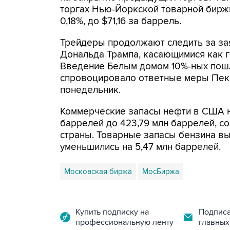
торгах Нью-Йоркской товарной биржи
0,18%, до $71,16 за баррель.
Трейдеры продолжают следить за з
Дональда Трампа, касающимися как г
Введение Белым домом 10%-ных пошл
спровоцировало ответные меры Пеки
понедельник.
Коммерческие запасы нефти в США н
баррелей до 423,79 млн баррелей, с
страны. Товарные запасы бензина вы
уменьшились на 5,47 млн баррелей.
Московская биржа
МосБиржа
Купить подписку на
Подписа
профессиональную ленту
главных