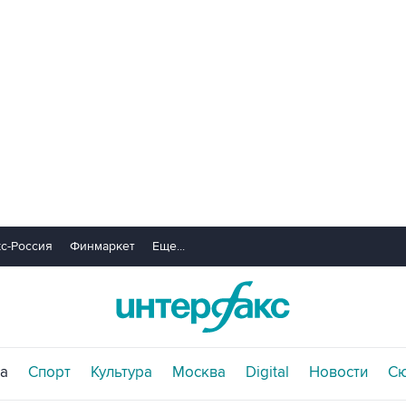
с-Россия
Финмаркет
Еще...
а
Спорт
Культура
Москва
Digital
Новости
С