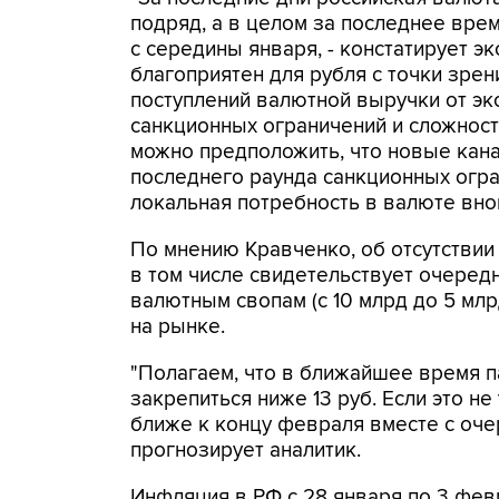
подряд, а в целом за последнее вре
с середины января, - констатирует э
благоприятен для рубля с точки зрен
поступлений валютной выручки от эк
санкционных ограничений и сложност
можно предположить, что новые кан
последнего раунда санкционных огра
локальная потребность в валюте вно
По мнению Кравченко, об отсутстви
в том числе свидетельствует очеред
валютным свопам (с 10 млрд до 5 мл
на рынке.
"Полагаем, что в ближайшее время п
закрепиться ниже 13 руб. Если это не 
ближе к концу февраля вместе с оче
прогнозирует аналитик.
Инфляция в РФ с 28 января по 3 февр