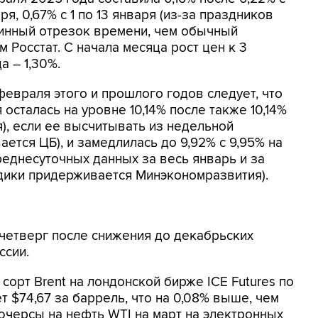
аря, 0,67% с 1 по 13 января (из-за праздников
линный отрезок времени, чем обычный
 Росстат. С начала месяца рост цен к 3
а – 1,30%.
февраля этого и прошлого годов следует, что
осталась на уровне 10,14% после также 10,14%
я), если ее высчитывать из недельной
ется ЦБ), и замедлилась до 9,92% с 9,95% на
реднесуточных данных за весь январь и за
дики придерживается Минэкономразвития).
четверг после снижения до декабрьских
ссии.
орт Brent на лондонской бирже ICE Futures по
т $74,67 за баррель, что на 0,08% выше, чем
черсы на нефть WTI на март на электронных