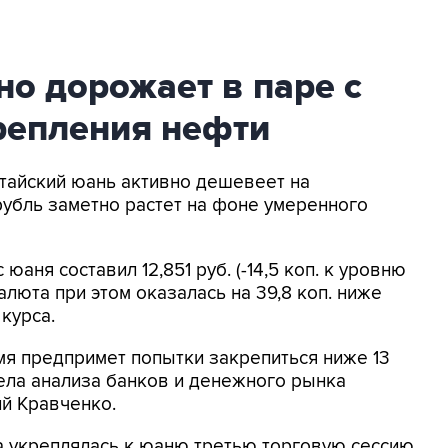
но дорожает в паре с
репления нефти
итайский юань активно дешевеет на
рубль заметно растет на фоне умеренного
юаня составил 12,851 руб. (-14,5 коп. к уровню
люта при этом оказалась на 39,8 коп. ниже
курса.
мя предпримет попытки закрепиться ниже 13
дела анализа банков и денежного рынка
й Кравченко.
а укреплялась к юаню третью торговую сессию