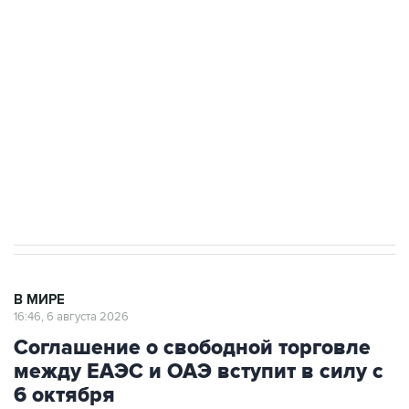
одних руках все службы тыла Минобороны
Как российские медицинские технологии
выходят на мировые рынки
Социальная реклама, АНО «Национальные приоритеты».
ИНН 7725383515 Erid: F7NfYUJCUneVdTRF8PRs
Трамп заявил, что переговоры с Ираном
начнутся в понедельник
В МИРЕ
16:46, 6 августа 2026
Соглашение о свободной торговле
между ЕАЭС и ОАЭ вступит в силу с
6 октября