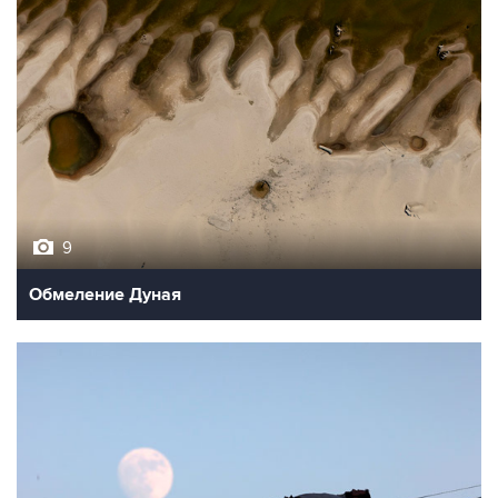
9
Обмеление Дуная