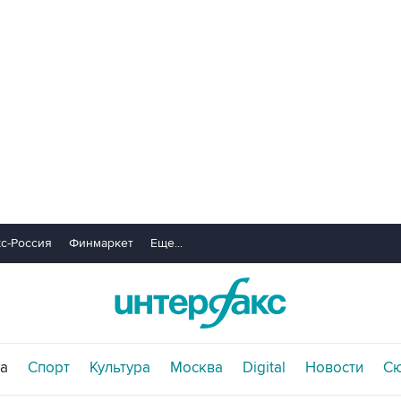
с-Россия
Финмаркет
Еще...
а
Спорт
Культура
Москва
Digital
Новости
С