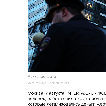
Архивное фото
Фото: Михаил Терещенко/ТАСС
Москва. 7 августа. INTERFAX.RU - Ф
человек, работавших в криптообменн
которые легализовались деньги же