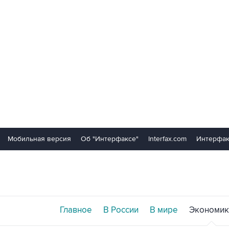
Мобильная версия
Об "Интерфаксе"
Interfax.com
Интерфак
Главное
В России
В мире
Экономик