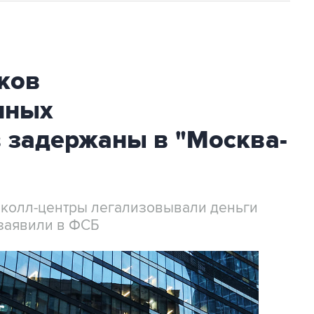
ков
нных
 задержаны в "Москва-
 колл-центры легализовывали деньги
заявили в ФСБ