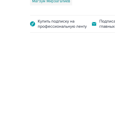
Магзум Мирзагалиев
Купить подписку на
Подписа
профессиональную ленту
главных
09:12, 7 августа 2026