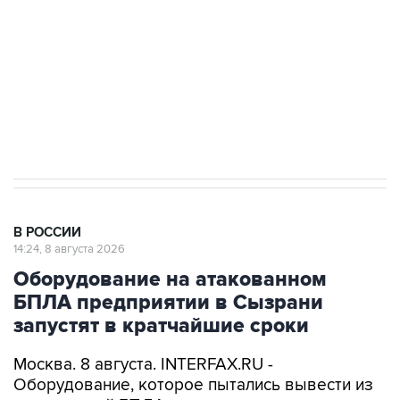
электросетевых объектов и агрокомплексов
Социальная реклама, АНО «Национальные приоритеты».
ИНН 7725383515 Erid: F7NfYUJCUneVdwcydK6A
Кабмин РФ разрешил до 1 июля 2027 года
импорт, выпуск и обращение бензина Евро 2,
Евро 3, Евро 4
В РОССИИ
14:24, 8 августа 2026
Оборудование на атакованном
БПЛА предприятии в Сызрани
запустят в кратчайшие сроки
Москва. 8 августа. INTERFAX.RU -
Оборудование, которое пытались вывести из