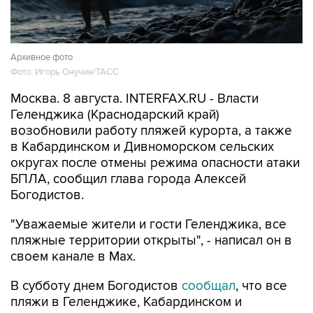
Архивное фото
Фото: Игорь Онучин/ТАСС
Москва. 8 августа. INTERFAX.RU - Власти
Геленджика (Краснодарский край)
возобновили работу пляжей курорта, а также
в Кабардинском и Дивноморском сельских
округах после отмены режима опасности атаки
БПЛА, сообщил глава города Алексей
Богодистов.
"Уважаемые жители и гости Геленджика, все
пляжные территории открыты", - написал он в
своем канале в Max.
В субботу днем Богодистов
сообщал
, что все
пляжи в Геленджике, Кабардинском и
Дивноморском сельских округах закрыты в
связи с опасностью атаки БПЛА и с работой