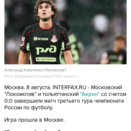
Александр Коваленко ("Локомотив")
Фото: Владимир Астапкович/РИА Новости
Москва. 8 августа. INTERFAX.RU - Московский
"Локомотив" и тольяттинский
"Акрон"
со счетом
0:0 завершили матч третьего тура чемпионата
России по футболу.
Игра прошла в Москве.
"Локомотив" набрал 2 очка и занимает десятое
место в турнирной таблице. В нынешнем