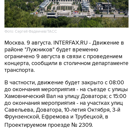
Фото: Сергей Фадеичев/ТАСС
Москва. 9 августа. INTERFAX.RU - Движение в
районе "Лужников" будет временно
ограничено 9 августа в связи с проведением
концерта, сообщили в столичном департаменте
транспорта.
В частности, движение будет закрыто с 08:00
до окончания мероприятия - на съезде с улицы
Хамовнический Вал на улицу Доватора; с 15:00
до окончания мероприятия - на участках улиц
Савельева, Доватора, 10-летия Октября, 3-й
Фрунзенской, Ефремова и Трубецкой, в
Проектируемом проезде № 2309.
Кроме того, на всех участках ограничений 9
августа с 00:01 до окончания мероприятия