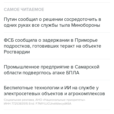
Путин сообщил о решении сосредоточить в
одних руках все службы тыла Минобороны
ФСБ сообщила о задержании в Приморье
подростков, готовивших теракт на объекте
Росгвардии
Промышленное предприятие в Самарской
области подверглось атаке БПЛА
Беспилотные технологии и ИИ на службе у
электросетевых объектов и агрокомплексов
Социальная реклама, АНО «Национальные приоритеты».
ИНН 7725383515 Erid: F7NfYUJCUneVdwcydK6A
Кабмин РФ разрешил до 1 июля 2027 года
импорт, выпуск и обращение бензина Евро 2,