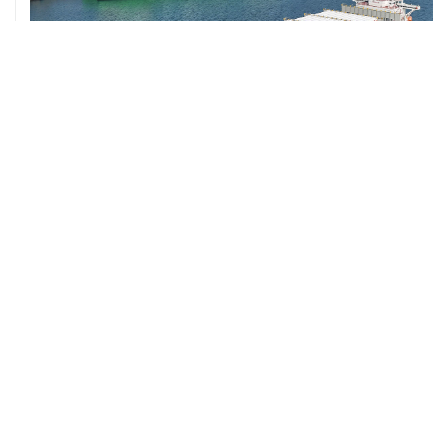
ХРОНИКИ СОБЫТИЙ
❮
❯