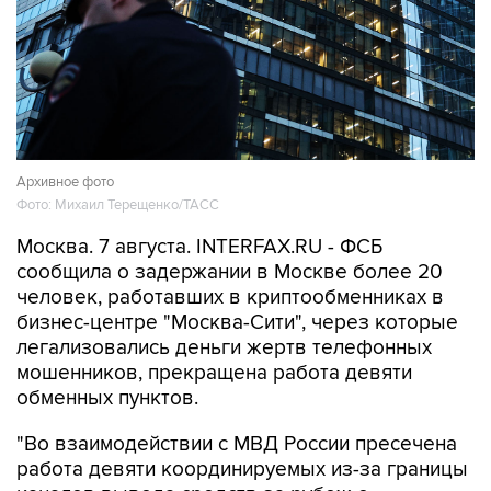
Архивное фото
Фото: Михаил Терещенко/ТАСС
Москва. 7 августа. INTERFAX.RU - ФСБ
сообщила о задержании в Москве более 20
человек, работавших в криптообменниках в
бизнес-центре "Москва-Сити", через которые
легализовались деньги жертв телефонных
мошенников, прекращена работа девяти
обменных пунктов.
"Во взаимодействии с МВД России пресечена
работа девяти координируемых из-за границы
каналов вывода средств за рубеж с
использованием криптовалюты. В Москве в