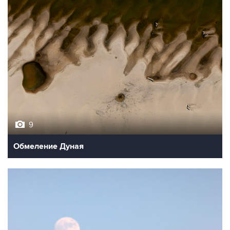
9
Обмеление Дуная