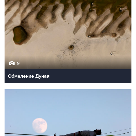
9
Обмеление Дуная