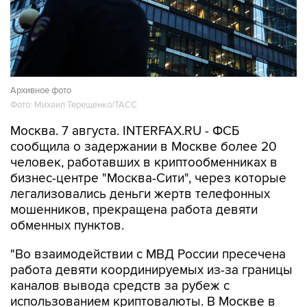
Архивное фото
Фото: Михаил Терещенко/ТАСС
Москва. 7 августа. INTERFAX.RU - ФСБ
сообщила о задержании в Москве более 20
человек, работавших в криптообменниках в
бизнес-центре "Москва-Сити", через которые
легализовались деньги жертв телефонных
мошенников, прекращена работа девяти
обменных пунктов.
"Во взаимодействии с МВД России пресечена
работа девяти координируемых из-за границы
каналов вывода средств за рубеж с
использованием криптовалюты. В Москве в
бизнес-центре "Москва-Сити" задержаны
более 20 сотрудников незарегистрированных