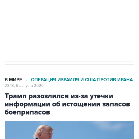
Как российские медицинские технологии
выходят на мировые рынки
Социальная реклама, АНО «Национальные приоритеты».
ИНН 7725383515 Erid: F7NfYUJCUneVdTRF8PRs
Число погибших при атаке БПЛА под
Геленджиком выросло до шести
В МИРЕ
ОПЕРАЦИЯ ИЗРАИЛЯ И США ПРОТИВ ИРАНА
→
23:18, 6 августа 2026
Трамп разозлился из-за утечки
информации об истощении запасов
боеприпасов