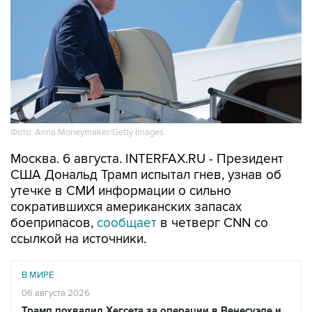
Фото: Anna Moneymaker/Getty Images
Москва. 6 августа. INTERFAX.RU - Президент
США Дональд Трамп испытал гнев, узнав об
утечке в СМИ информации о сильно
сократившихся американских запасах
боеприпасов,
сообщает
в четверг CNN со
ссылкой на источники.
В МИРЕ
06 августа 2026
Трамп похвалил Хегсета за операции в Венесуэле и