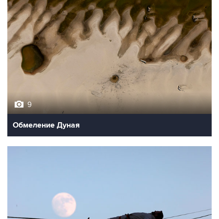
9
Обмеление Дуная