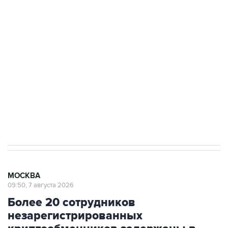
подростков, готовивших теракт на объекте
Росгвардии
Беспилотные технологии и ИИ на службе у
электросетевых объектов и агрокомплексов
Социальная реклама, АНО «Национальные приоритеты».
ИНН 7725383515 Erid: F7NfYUJCUneVdwcydK6A
Аксенов сообщил о четвертом погибшем в
результате атаки ВСУ на Крым
МОСКВА
09:50, 7 августа 2026
Более 20 сотрудников
незарегистрированных