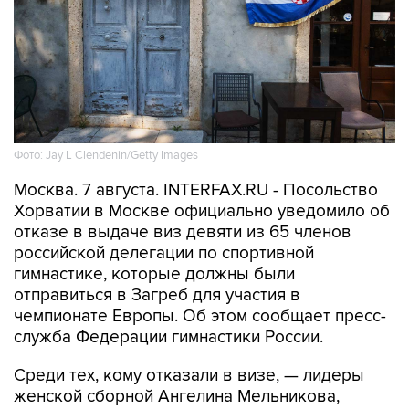
Фото: Jay L Clendenin/Getty Images
Москва. 7 августа. INTERFAX.RU - Посольство
Хорватии в Москве официально уведомило об
отказе в выдаче виз девяти из 65 членов
российской делегации по спортивной
гимнастике, которые должны были
отправиться в Загреб для участия в
чемпионате Европы. Об этом сообщает пресс-
служба Федерации гимнастики России.
Среди тех, кому отказали в визе, — лидеры
женской сборной Ангелина Мельникова,
Виктория Листунова и Анна Калмыкова, а
также спортсмены и специалисты мужской