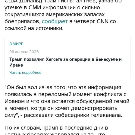
США Дональд Трамп испытал гнев, узнав об
утечке в СМИ информации о сильно
сократившихся американских запасах
боеприпасов,
сообщает
в четверг CNN со
ссылкой на источники.
В МИРЕ
06 августа 2026
Трамп похвалил Хегсета за операции в Венесуэле и
Иране
Читать подробнее
"Он был зол из-за того, что эта информация
появилась в переломный момент конфликта с
Ираном и что она остается обсуждаемой темой
в момент, когда он хочет демонстрировать
силу", - рассказали собеседники телеканала.
По их словам, Трамп в последние дни в
частных беседах жаловался на то, что