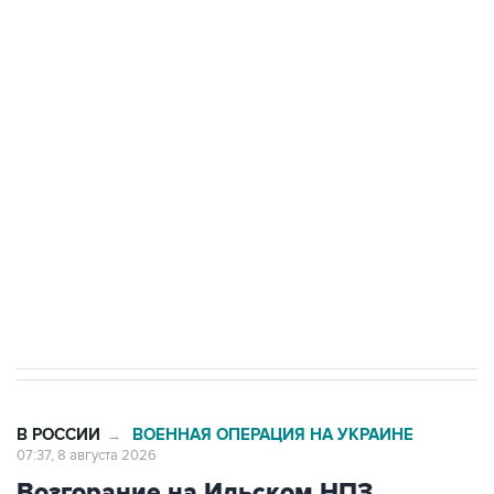
ФСБ сообщила о задержании в Приморье
подростков, готовивших теракт на объекте
Росгвардии
Беспилотные технологии и ИИ на службе у
электросетевых объектов и агрокомплексов
Социальная реклама, АНО «Национальные приоритеты».
ИНН 7725383515 Erid: F7NfYUJCUneVdwcydK6A
Кабмин РФ разрешил до 1 июля 2027 года
импорт, выпуск и обращение бензина Евро 2,
Евро 3, Евро 4
В РОССИИ
ВОЕННАЯ ОПЕРАЦИЯ НА УКРАИНЕ
→
07:37, 8 августа 2026
Возгорание на Ильском НПЗ