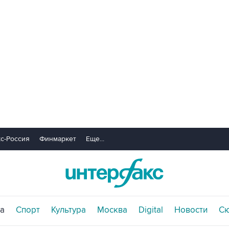
с-Россия
Финмаркет
Еще...
а
Спорт
Культура
Москва
Digital
Новости
С