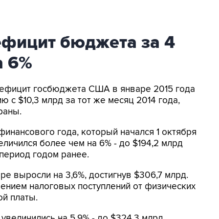
фицит бюджета за 4
а 6%
Дефицит госбюджета США в январе 2015 года
ю с $10,3 млрд за тот же месяц 2014 года,
раны.
финансового года, который начался 1 октября
личился более чем на 6% - до $194,2 млрд
 период годом ранее.
е выросли на 3,6%, достигнув $306,7 млрд.
ичением налоговых поступлений от физических
й платы.
величились на 5,9% - до $324,3 млрд.