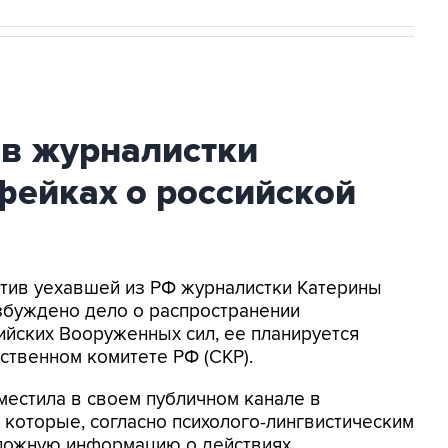
ив журналистки
фейках о российской
ротив уехавшей из РФ журналистки Катерины
збуждено дело о распространении
йских Вооруженных сил, ее планируется
ственном комитете РФ (СКР).
местила в своем публичном канале в
 которые, согласно психолого-лингвистическим
 ложную информацию о действиях