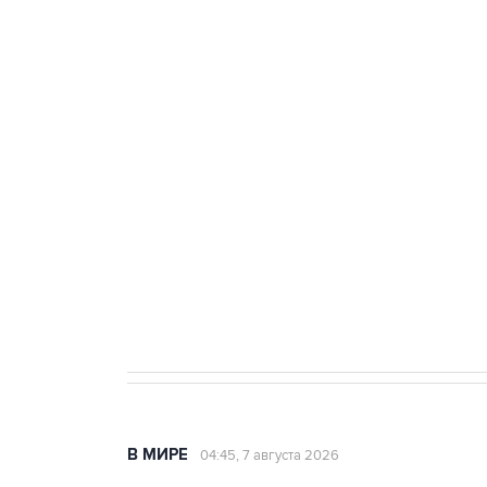
тыла Минобороны
ФСБ сообщила о задержании в 
теракт на объекте Росгвардии
Как российские медицинские т
Социальная реклама, АНО «Национальные приоритеты».
И
Аксенов сообщил о четвертом п
Крым
В МИРЕ
04:45, 7 августа 2026