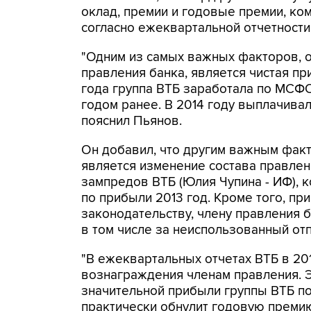
оклад, премии и годовые премии, ко
согласно ежеквартальной отчетности 
"Одним из самых важных факторов, 
правления банка, является чистая п
года группа ВТБ заработала по МСФО
годом ранее. В 2014 году выплачивал
пояснил Пьянов.
Он добавил, что другим важным фак
является изменение состава правлени
зампредов ВТБ (Юлия Чупина - ИФ), 
по прибыли 2013 год. Кроме того, пр
законодательству, члену правления
в том числе за неиспользованный отп
"В ежеквартальных отчетах ВТБ в 20
вознаграждения членам правления. Э
значительной прибыли группы ВТБ по
практически обнулит годовую премию