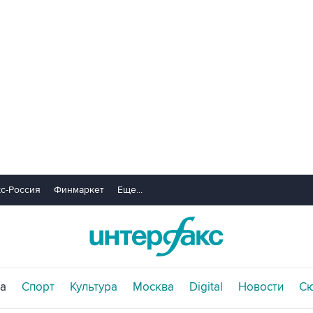
с-Россия
Финмаркет
Еще...
а
Спорт
Культура
Москва
Digital
Новости
С