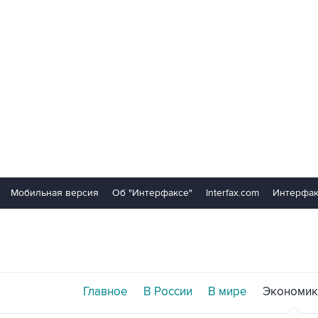
Мобильная версия
Об "Интерфаксе"
Interfax.com
Интерфак
Главное
В России
В мире
Экономик