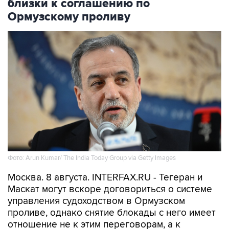
близки к соглашению по
Ормузскому проливу
Фото: Arun Kumar/ The India Today Group via Getty Images
Москва. 8 августа. INTERFAX.RU - Тегеран и
Маскат могут вскоре договориться о системе
управления судоходством в Ормузском
проливе, однако снятие блокады с него имеет
отношение не к этим переговорам, а к