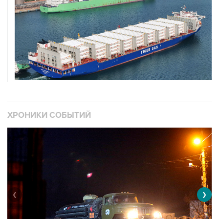
ХРОНИКИ СОБЫТИЙ
❮
❯