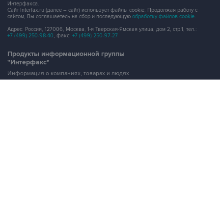
Интерфакса.
Сайт Interfax.ru (далее – сайт) использует файлы cookie. Продолжая работу с
сайтом, Вы соглашаетесь на сбор и последующую
обработку файлов cookie
.
Адрес: Россия, 127006, Москва, 1-я Тверская-Ямская улица, дом 2, стр.1, тел.:
+7 (499) 250-98-40
, факс:
+7 (499) 250-97-27
Продукты информационной группы
"Интерфакс"
Информация о компаниях, товарах и людях
СПАРК
X-Compliance
СКАУТ
Маркер
АСТРА
Новости и рынки
Новости "Интерфакса"
СКАН
RUDATA
Центр раскрытия корпоративной информации