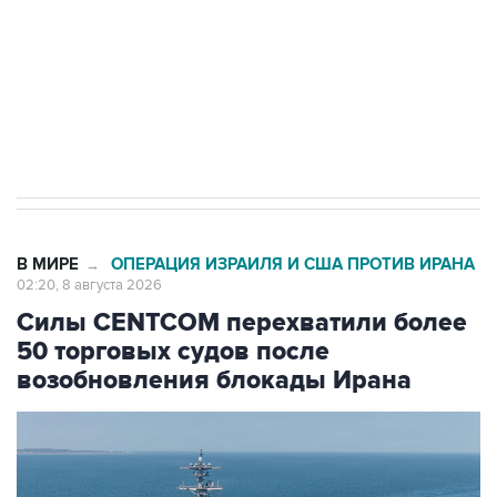
Социальная реклама, АНО «Национальные приоритеты».
ИНН 7725383515 Erid: F7NfYUJCUneVdwcydK6A
Кабмин РФ разрешил до 1 июля 2027 года
импорт, выпуск и обращение бензина Евро 2,
Евро 3, Евро 4
В МИРЕ
ОПЕРАЦИЯ ИЗРАИЛЯ И США ПРОТИВ ИРАНА
→
02:20, 8 августа 2026
Силы CENTCOM перехватили более
50 торговых судов после
возобновления блокады Ирана