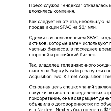
Пресс-служба "Яндекса" отказалась 
вложилась компания.
Как следует из отчета, небольшую ча
продав акции SPAC на $6,1 млн.
Сделки с использованием SPAC, ког
активов, которые затем используют
частных бизнесов, в последнее вре
стороной и российский бизнес.
Так, владелец телевизионного холди
вывел на биржу Nasdaq сразу три свои
Acquisition Two, Kismet Acquisition Thr
Основная цель спецкомпаний заключа
покупки активов в определенных отр
приобретение, она возвращает деньг
объявила о договоренностях по объ
игр Nexters. Nexters был оценен в $