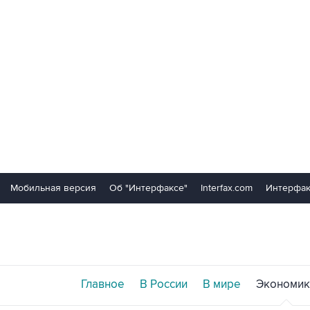
Мобильная версия
Об "Интерфаксе"
Interfax.com
Интерфак
Главное
В России
В мире
Экономик