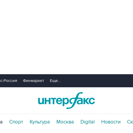
с-Россия
Финмаркет
Еще...
а
Спорт
Культура
Москва
Digital
Новости
С