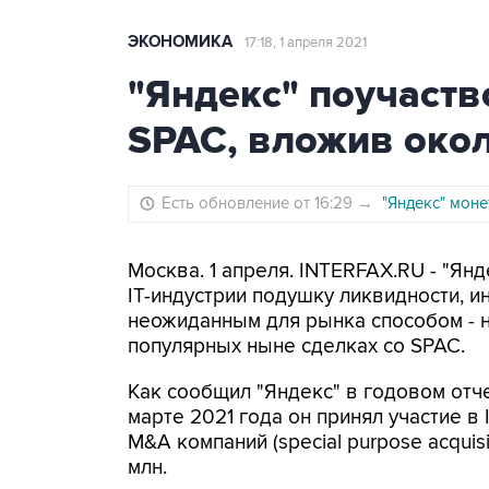
ЭКОНОМИКА
17:18, 1 апреля 2021
"Яндекс" поучаств
SPAC, вложив око
Есть обновление от 16:29
→
"Яндекс" моне
Москва. 1 апреля. INTERFAX.RU - "Я
IT-индустрии подушку ликвидности, 
неожиданным для рынка способом - не
популярных ныне сделках со SPAC.
Как сообщил "Яндекс" в годовом отче
марте 2021 года он принял участие в
M&A компаний (special purpose acquisi
млн.