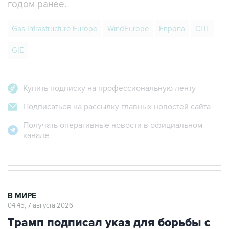
годом ранее.
Gas Infrastructure Europe
WindEurope
Европа
СПГ
GIE
Купить подписку на профессиональную ленту
Подписаться на рассылку главных новостей сайта
Получать оперативные новости в официальном
канале
В МИРЕ
04:45, 7 августа 2026
Трамп подписал указ для борьбы с