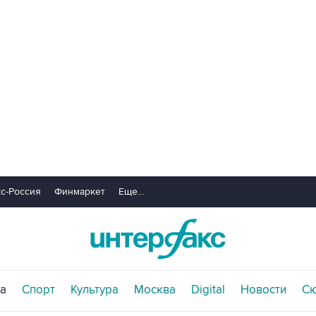
с-Россия
Финмаркет
Еще...
а
Спорт
Культура
Москва
Digital
Новости
С