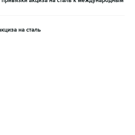
 привязки акциза на сталь к международным
кциза на сталь
01:09, 7 августа 2026