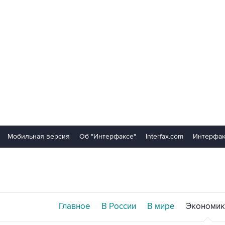
Мобильная версия
Об "Интерфаксе"
Interfax.com
Интерфак
Главное
В России
В мире
Экономик