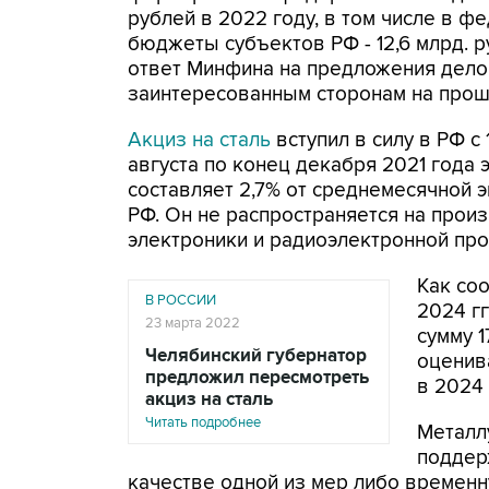
рублей в 2022 году, в том числе в ф
бюджеты субъектов РФ - 12,6 млрд. р
ответ Минфина на предложения дело
заинтересованным сторонам на прош
Акциз на сталь
вступил в силу в РФ с
августа по конец декабря 2021 года
составляет 2,7% от среднемесячной 
РФ. Он не распространяется на прои
электроники и радиоэлектронной про
Как со
В РОССИИ
2024 гг
23 марта 2022
сумму 1
Челябинский губернатор
оценива
предложил пересмотреть
в 2024 
акциз на сталь
Читать подробнее
Металл
поддер
качестве одной из мер либо временн