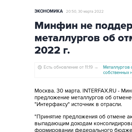
ЭКОНОМИКА
20:50, 30 марта 2022
Минфин не подде
металлургов об от
2022 г.
Есть обновление от 11:19
→
Металлургов о
собственных 
Москва. 30 марта. INTERFAX.RU - Ми
предложение металлургов об отмене 
"Интерфаксу" источник в отрасли.
"Принятие предложения об отмене ак
выпадающим доходам консолидирова
формировании федерального бюджета