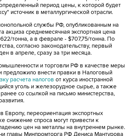
 определенный период цены, к которой будет
су" источник в металлургической отрасли.
онопольной службы РФ, опубликованным на
ета акциза среднемесячная экспортная цена
22/тонна, а в феврале - $707,75/тонна. По
тства, согласно законодательству, первый
н в апреле, сразу за три месяца.
омышленности и торговли РФ в качестве меры
и предложило внести правки в Налоговый
зку расчета налогов
от курса иностранной
ийся уголь и железорудное сырье, а также
ранее со ссылкой на письмо министерства,
азвития.
 в Европу, переориентация экспортных
же снижение спроса могут привести к
падению цен на металлы на внутреннем рынке.
ечи главы Минпромторга РФ Дениса Мантурова