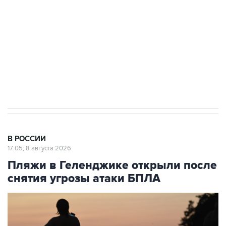
Социальная реклама, АНО «Национальные приоритеты».
ИНН 7725383515 Erid: F7NfYUJCUneVdwcydK6A
Кабмин РФ разрешил до 1 июля 2027 года
импорт, выпуск и обращение бензина Евро 2,
Евро 3, Евро 4
В РОССИИ
17:05, 8 августа 2026
Пляжи в Геленджике открыли после
снятия угрозы атаки БПЛА