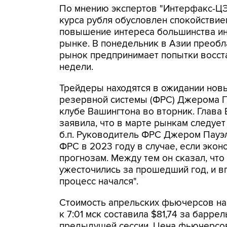
По мнению экспертов "Интерфакс-ЦЭ
курса рубля обусловлен спокойствие
повышение интереса большинства ин
рынке. В понедельник в Азии преоб
рынок предпринимает попытки восста
недели.
Трейдеры находятся в ожидании нов
резервной системы (ФРС) Джерома П
клубе Вашингтона во вторник. Глава
заявила, что в марте рынкам следуе
б.п. Руководитель ФРС Джером Пауэл
ФРС в 2023 году в случае, если экон
прогнозам. Между тем он сказал, чт
ужесточились за прошедший год, и в
процесс начался".
Стоимость апрельских фьючерсов на 
к 7:01 мск составила $81,74 за барре
предыдущей сессии. Цена фьючерсов 