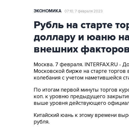
ЭКОНОМИКА
07:10, 7 февраля 2023
Рубль на старте то
доллару и юаню н
внешних факторо
Москва. 7 февраля. INTERFAX.RU - Д
Московской бирже на старте торгов 
колебания с учетом наметившейся ст
По итогам первой минуты торгов курс
коп. к уровню предыдущего закрытия)
выше уровня действующего официал
Китайский юань к этому времени вырос
рубля.