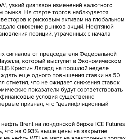
А", узкий диапазон изменений валютного
м рынка. На старте торгов наблюдается
весторов к рисковым активам на глобальном
ладало снижение рынков акций. Нефтяной
новления позиций, утраченных с начала
ых сигналов от председателя Федеральной
ауэлла, который выступит в Экономическом
 ЕЦБ Кристин Лагард на прошлой неделе
т ждать еще одного повышения ставки на 50
л отметил, что не ожидает снижения ставок
омические показатели будут соответствовать
о финансовые условия существенно
первые признал, что "дезинфляционный
нефть Brent на лондонской бирже ICE Futures
ль, что на 0,93% выше цены на закрытие
на нефть WTI на март на электронных торгах