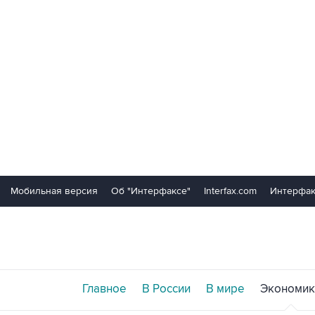
Мобильная версия
Об "Интерфаксе"
Interfax.com
Интерфак
Главное
В России
В мире
Экономик