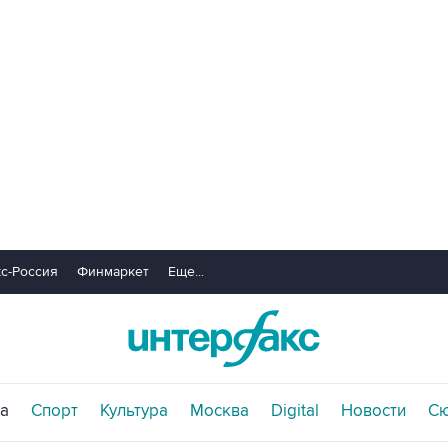
с-Россия
Финмаркет
Еще...
а
Спорт
Культура
Москва
Digital
Новости
С