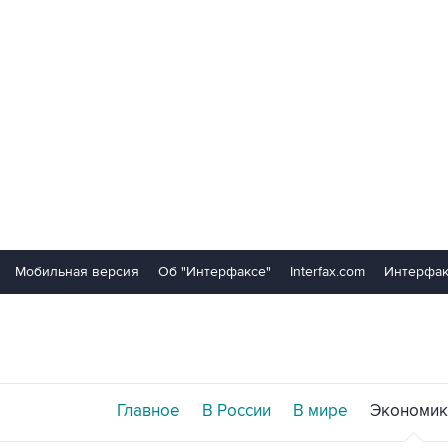
Мобильная версия
Об "Интерфаксе"
Interfax.com
Интерфак
Главное
В России
В мире
Экономик