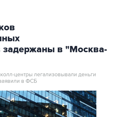
ков
нных
 задержаны в "Москва-
 колл-центры легализовывали деньги
заявили в ФСБ