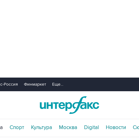
с-Россия
Финмаркет
Еще...
а
Спорт
Культура
Москва
Digital
Новости
С