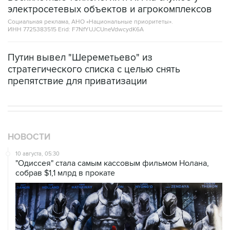
Социальная реклама, АНО «Национальные приоритеты».
ИНН 7725383515 Erid: F7NfYUJCUneVdwcydK6A
Путин вывел "Шереметьево" из
стратегического списка с целью снять
препятствие для приватизации
НОВОСТИ
10 августа, 05:30
"Одиссея" стала самым кассовым фильмом Нолана,
собрав $1,1 млрд в прокате