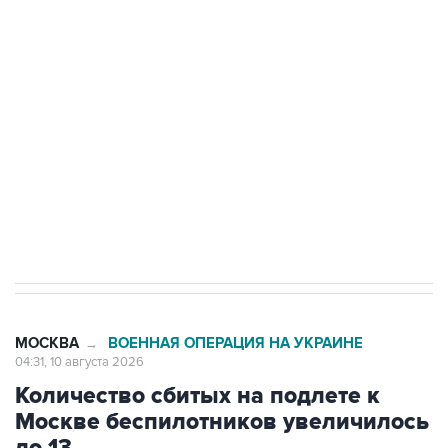
Беспилотные технологии и ИИ на службе у
электросетевых объектов и агрокомплексов
Социальная реклама, АНО «Национальные приоритеты».
ИНН 7725383515 Erid: F7NfYUJCUneVdwcydK6A
Путин вывел "Шереметьево" из
стратегического списка с целью снять
препятствие для приватизации
МОСКВА
ВОЕННАЯ ОПЕРАЦИЯ НА УКРАИНЕ
→
04:31, 10 августа 2026
Количество сбитых на подлете к
Москве беспилотников увеличилось
до 13