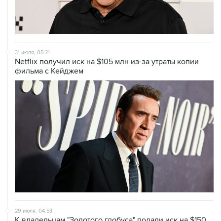
31 июля, 05:21
Netflix получил иск на $105 млн из-за утраты копии
фильма с Кейджем
29 июля, 04:53
К владельцам "Золотого глобуса" подали иск на $150