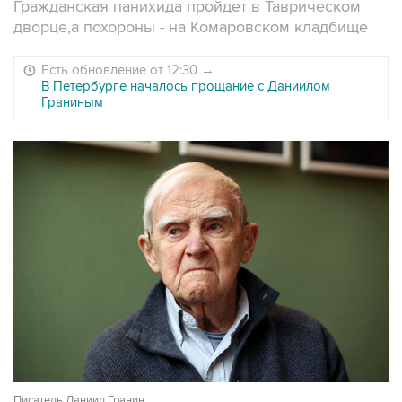
Гражданская панихида пройдет в Таврическом
дворце,а похороны - на Комаровском кладбище
Есть обновление от 12:30
→
В Петербурге началось прощание с Даниилом
Граниным
Писатель Даниил Гранин