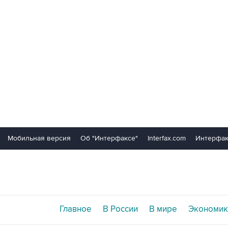
Мобильная версия
Об "Интерфаксе"
Interfax.com
Интерфак
Главное
В России
В мире
Экономик