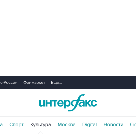
с-Россия
Финмаркет
Еще...
а
Спорт
Культура
Москва
Digital
Новости
С