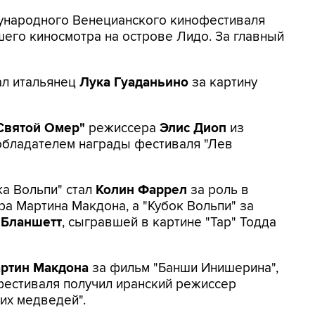
ународного Венецианского кинофестиваля
его киносмотра на острове Лидо. За главный
ал итальянец
Лука Гуаданьино
за картину
Святой Омер"
режиссера
Элис Диоп
из
обладателем награды фестиваля "Лев
а Вольпи" стал
Колин Фаррел
за роль в
а Мартина Макдона, а "Кубок Вольпи" за
 Бланшетт
, сыгравшей в картине "Тар" Тодда
ртин Макдона
за фильм "Банши Инишерина",
естиваля получил иранский режиссер
их медведей".