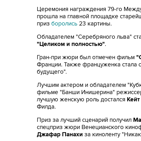
Церемония награждения 79-го Межд
прошла на главной площадке старейш
приз
боролись
23 картины.
Обладателем "Серебряного льва" ст
"Целиком и полностью"
.
Гран-при жюри был отмечен фильм
"
Франции. Также француженка стала 
будущего".
Лучшим актером и обладателем "Кубк
фильме "Банши Инишерина" режиссер
лучшую женскую роль достался
Кейт
Филда.
Приз за лучший сценарий получил
Ма
спецприз жюри Венецианского киноф
Джафар Панахи
за киноленту "Никак