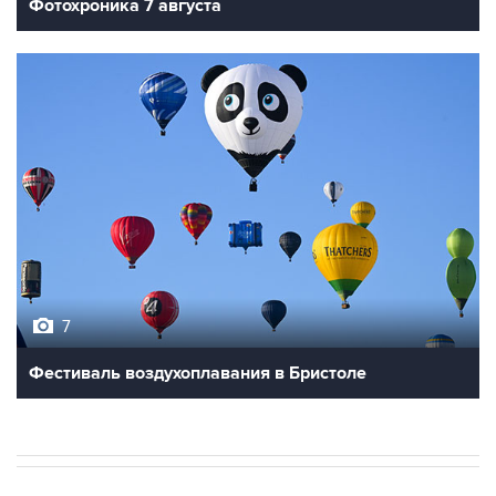
Фотохроника 7 августа
7
Фестиваль воздухоплавания в Бристоле