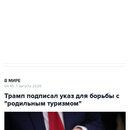
Как российские медицинские технологии
выходят на мировые рынки
Социальная реклама, АНО «Национальные приоритеты».
ИНН 7725383515 Erid: F7NfYUJCUneVdTRF8PRs
Аксенов сообщил о четвертом погибшем в
результате атаки ВСУ на Крым
В МИРЕ
04:45, 7 августа 2026
Трамп подписал указ для борьбы с
"родильным туризмом"