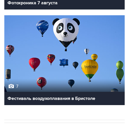
Фотохроника 7 августа
7
Фестиваль воздухоплавания в Бристоле