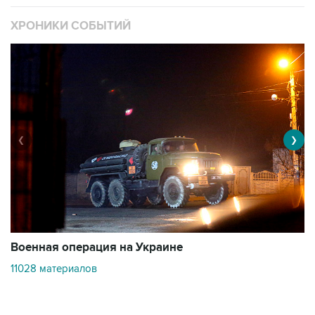
ХРОНИКИ СОБЫТИЙ
❮
❯
Военная операция на Украине
О
11028 материалов
3