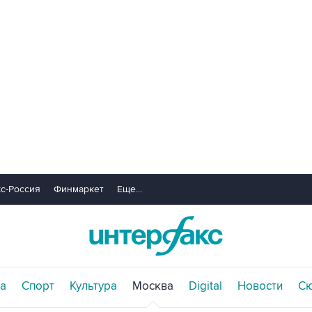
с-Россия
Финмаркет
Еще...
а
Спорт
Культура
Москва
Digital
Новости
С