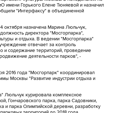
иО имени Горького Елене Тюняевой и назначил
ообщили "Интерфаксу" в объединенной
с 4 октября назначена Марина Люльчук,
 должность директора "Мосгорпарка",
ьтуры и отдыха. В ведении "Мосгорпарка"
 учреждение отвечает за контроль
во и содержание территорий, проведение
родвижение деятельности парков", -
аря 2016 года "Мосгорпарк" координировал
ммы Москвы "Развитие индустрии отдыха и
а" Люльчук курировала комплексное
й, Гончаровского парка, парка Садовники,
а и парка Олимпийской деревни, разработку
 парковых территорий до 2018 года.