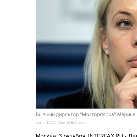
Бывший директор "Мосгорпарка" Марина
Фото: ТАСС, Сергей Бобылев
Москва. 3 октября. INTERFAX.RU - Д