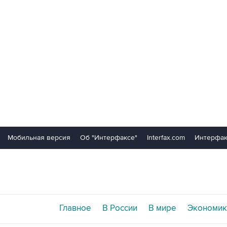
Мобильная версия
Об "Интерфаксе"
Interfax.com
Интерфак
Главное
В России
В мире
Экономик