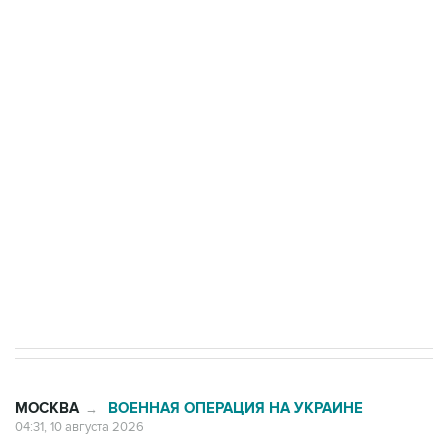
Число жертв атаки БПЛА на Белгород выросло
до пяти
Беспилотные технологии и ИИ на службе у
электросетевых объектов и агрокомплексов
Социальная реклама, АНО «Национальные приоритеты».
ИНН 7725383515 Erid: F7NfYUJCUneVdwcydK6A
Путин вывел "Шереметьево" из
стратегического списка с целью снять
препятствие для приватизации
МОСКВА
ВОЕННАЯ ОПЕРАЦИЯ НА УКРАИНЕ
→
04:31, 10 августа 2026