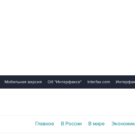
Мобильная версия
Об "Интерфаксе"
Interfax.com
Интерфак
Главное
В России
В мире
Экономик