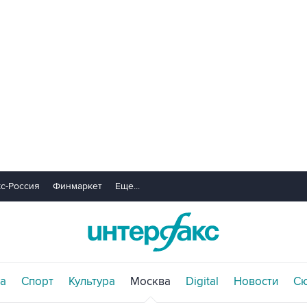
с-Россия
Финмаркет
Еще...
а
Спорт
Культура
Москва
Digital
Новости
С