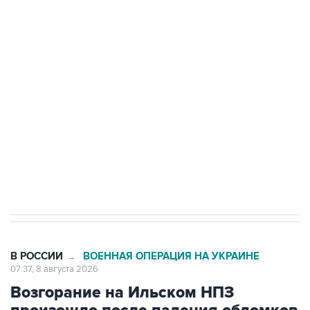
подростков, готовивших теракт на объекте
Росгвардии
Беспилотные технологии и ИИ на службе у
электросетевых объектов и агрокомплексов
Социальная реклама, АНО «Национальные приоритеты».
ИНН 7725383515 Erid: F7NfYUJCUneVdwcydK6A
Кабмин РФ разрешил до 1 июля 2027 года
импорт, выпуск и обращение бензина Евро 2,
Евро 3, Евро 4
В РОССИИ
ВОЕННАЯ ОПЕРАЦИЯ НА УКРАИНЕ
→
07:37, 8 августа 2026
Возгорание на Ильском НПЗ