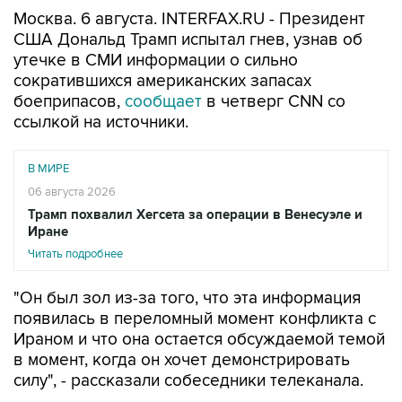
США Дональд Трамп испытал гнев, узнав об
утечке в СМИ информации о сильно
сократившихся американских запасах
боеприпасов,
сообщает
в четверг CNN со
ссылкой на источники.
В МИРЕ
06 августа 2026
Трамп похвалил Хегсета за операции в Венесуэле и
Иране
Читать подробнее
"Он был зол из-за того, что эта информация
появилась в переломный момент конфликта с
Ираном и что она остается обсуждаемой темой
в момент, когда он хочет демонстрировать
силу", - рассказали собеседники телеканала.
По их словам, Трамп в последние дни в
частных беседах жаловался на то, что