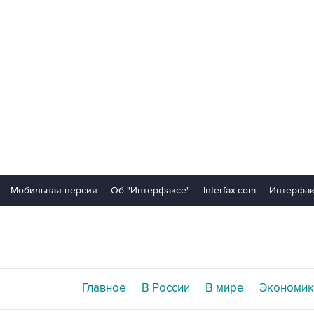
Мобильная версия
Об "Интерфаксе"
Interfax.com
Интерфак
Главное
В России
В мире
Экономик