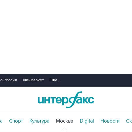
с-Россия
Финмаркет
Еще...
а
Спорт
Культура
Москва
Digital
Новости
С