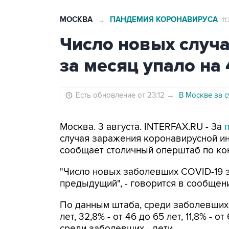
МОСКВА
ПАНДЕМИЯ КОРОНАВИРУСА
→
11
Число новых случа
за месяц упало на
Есть обновление от 23:12
→
В Москве за с
Москва. 3 августа. INTERFAX.RU - За
случая заражения коронавирусной ин
сообщает столичный оперштаб по ко
"Число новых заболевших COVID-19 з
предыдущий", - говорится в сообщен
По данным штаба, среди заболевших з
лет, 32,8% - от 46 до 65 лет, 11,8% - о
среди заболевших - дети.