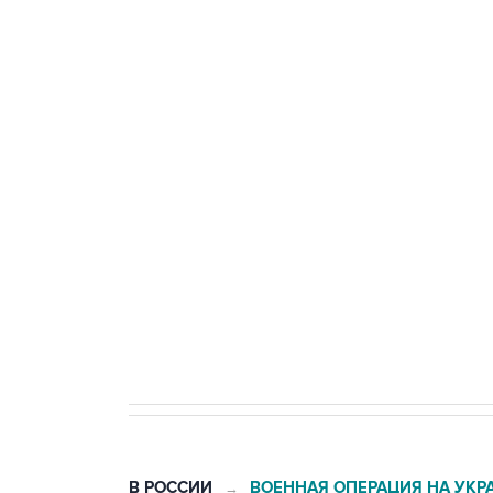
Три человека погибли, двое ра
Удмуртии
Путин сообщил о решении сосре
тыла Минобороны
Как российские медицинские т
Социальная реклама, АНО «Национальные приоритеты».
И
Трамп заявил, что переговоры 
В РОССИИ
ВОЕННАЯ ОПЕРАЦИЯ НА УКР
→