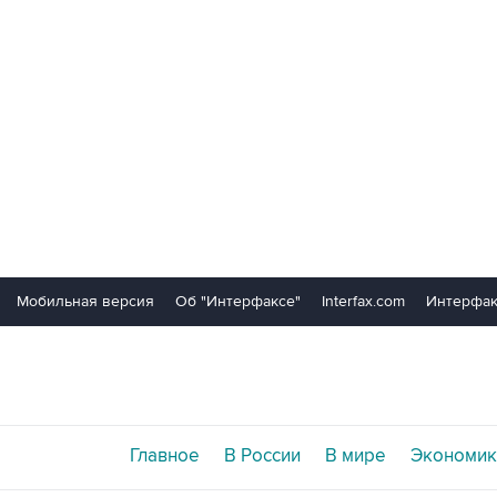
Мобильная версия
Об "Интерфаксе"
Interfax.com
Интерфак
Главное
В России
В мире
Экономик