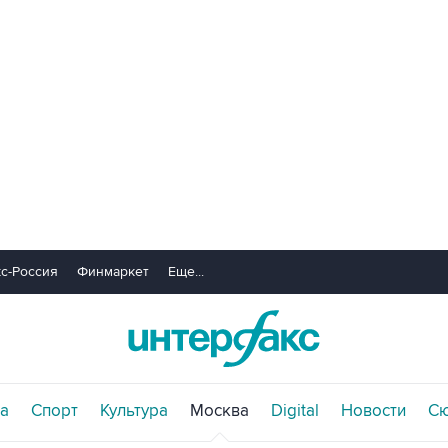
с-Россия
Финмаркет
Еще...
а
Спорт
Культура
Москва
Digital
Новости
С