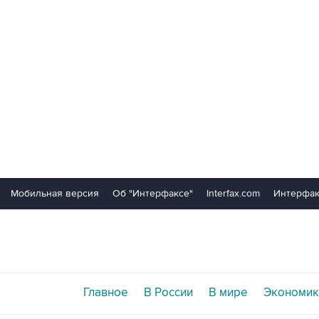
Мобильная версия
Об "Интерфаксе"
Interfax.com
Интерфак
Главное
В России
В мире
Экономик