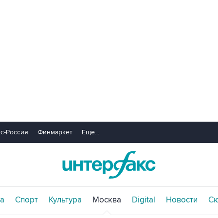
с-Россия
Финмаркет
Еще...
а
Спорт
Культура
Москва
Digital
Новости
С