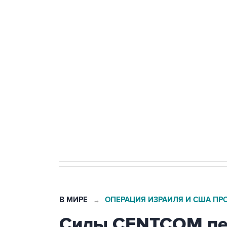
Удмуртии
Путин сообщил о решении сосре
тыла Минобороны
Как российские медицинские т
Социальная реклама, АНО «Национальные приоритеты».
И
Трамп заявил, что переговоры 
В МИРЕ
ОПЕРАЦИЯ ИЗРАИЛЯ И США ПР
→
Силы CENTCOM пер