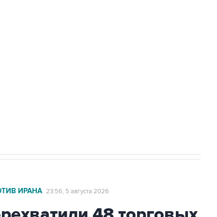
доточить в одних руках все службы
ехнологии выходят на мировые рынки
НН 7725383515 Erid: F7NfYUJCUneVdTRF8PRs
с Ираном начнутся в понедельник
ОТИВ ИРАНА
23:56, 5 августа 2026
ехватили 48 торговых