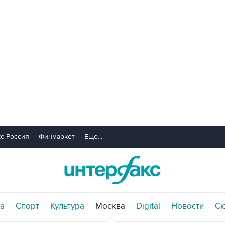
с-Россия
Финмаркет
Еще...
а
Спорт
Культура
Москва
Digital
Новости
С