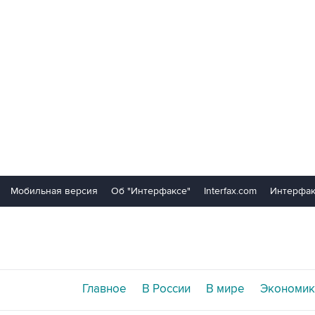
Мобильная версия
Об "Интерфаксе"
Interfax.com
Интерфак
Главное
В России
В мире
Экономик