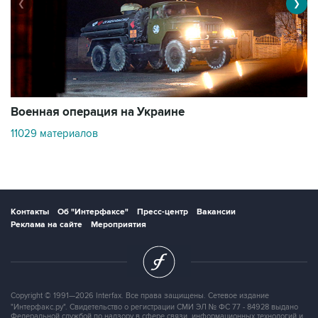
❮
❯
Военная операция на Украине
О
11029 материалов
3
Контакты
Об "Интерфаксе"
Пресс-центр
Вакансии
Реклама на сайте
Мероприятия
Copyright © 1991—2026 Interfax. Все права защищены. Сетевое издание
"Интерфакс.ру". Свидетельство о регистрации СМИ ЭЛ № ФС 77 - 84928 выдано
Федеральной службой по надзору в сфере связи, информационных технологий и