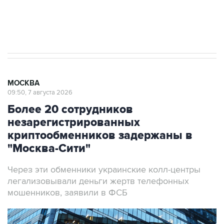
Аксенов сообщил о четвертом погибшем в
результате атаки ВСУ на Крым
МОСКВА
09:50, 7 августа 2026
Более 20 сотрудников
незарегистрированных
криптообменников задержаны в
"Москва-Сити"
Через эти обменники украинские колл-центры
легализовывали деньги жертв телефонных
мошенников, заявили в ФСБ