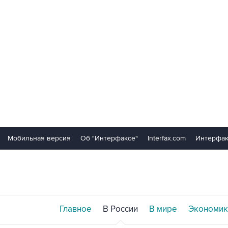
Мобильная версия
Об "Интерфаксе"
Interfax.com
Интерфак
Главное
В России
В мире
Экономик