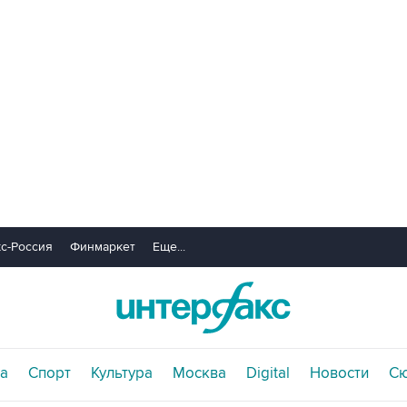
с-Россия
Финмаркет
Еще...
а
Спорт
Культура
Москва
Digital
Новости
С