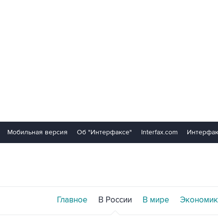
Мобильная версия
Об "Интерфаксе"
Interfax.com
Интерфак
Главное
В России
В мире
Экономик