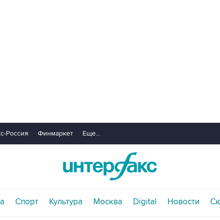
с-Россия
Финмаркет
Еще...
а
Спорт
Культура
Москва
Digital
Новости
С