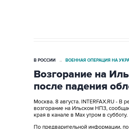
Кабмин РФ разрешил до 1 июля 
бензина Евро 2, Евро 3, Евро 4
В РОССИИ
ВОЕННАЯ ОПЕРАЦИЯ НА УКР
→
Возгорание на Ил
после падения об
Москва. 8 августа. INTERFAX.RU - В
возгорание на Ильском НПЗ, сообща
края в канале в Max утром в субботу.
По предварительной информации, по