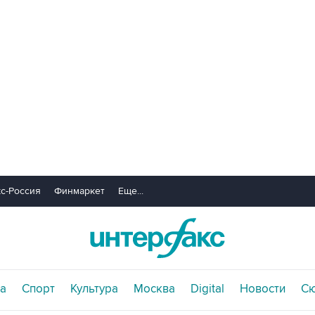
с-Россия
Финмаркет
Еще...
а
Спорт
Культура
Москва
Digital
Новости
С