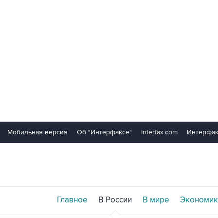
Мобильная версия
Об "Интерфаксе"
Interfax.com
Интерфак
Главное
В России
В мире
Экономик