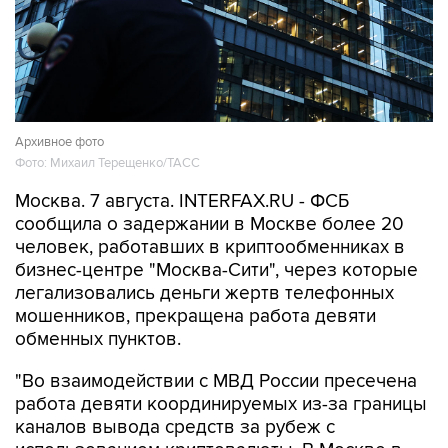
Архивное фото
Фото: Михаил Терещенко/ТАСС
Москва. 7 августа. INTERFAX.RU - ФСБ
сообщила о задержании в Москве более 20
человек, работавших в криптообменниках в
бизнес-центре "Москва-Сити", через которые
легализовались деньги жертв телефонных
мошенников, прекращена работа девяти
обменных пунктов.
"Во взаимодействии с МВД России пресечена
работа девяти координируемых из-за границы
каналов вывода средств за рубеж с
использованием криптовалюты. В Москве в
бизнес-центре "Москва-Сити" задержаны