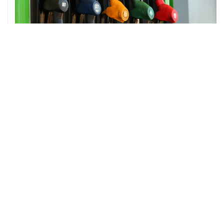
08 августа, 07:37
Возгорание на Ильском НПЗ произошло после
падения обломков БПЛА
ХРОНИКИ СОБЫТИЙ
❮
❯